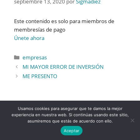
septiembre 13, 2020
por
Sigmadiez
Este contenido es solo para miembros de
membresías de pago
Únete ahora
empresas
MI MAYOR ERROR DE INVERSIÓN
ME PRESENTO
Usamos cookies para asegurar que te damos la mejor
experiencia en nuestra web. Si continúas usando este sitio,
asumiremos que estás de acuerdo con ello.
Aceptar