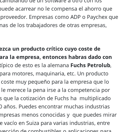
a cambiando de un software a otro con los
puede acarrear no le compensa el ahorro que
de proveedor. Empresas como ADP o Paychex que
nas de los trabajadores de otras empresas,
zca un producto crítico cuyo coste de
para la empresa, entonces habras dado con
típico de esto es la alemana
Fuchs Petrolub
,
s para motores, maquinaria, etc. Un producto
n coste muy pequeño para la empresa que lo
le merece la pena irse a la competencia por
s que la cotización de Fuchs ha multiplicado
0 años. Puedes encontrar muchas industrias
 Empresas menos conocidas y que puedes mirar
de vacío en Suiza para varias industrias, entre
nyección de combustibles o aplicaciones para